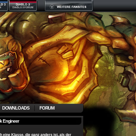
LD 3
DIABLO 3
M
DIABLO 3 FORUM
DOWNLOADS
FORUM
ck Engineer
eine Klasse, die ganz anders ist, als der