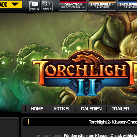
GU/ACTION
BATTLEFIELD 4
BATTLEFIE
GU/ACTION FORUM
BF4 FORUM
BF3 FORU
HOME
ARTIKEL
GALERIEN
TRAILER
Torchlight 2- Klassen-Che
-
Für den nächsten Klassen-Check wähle ich 
06.11.2012 - 20:45